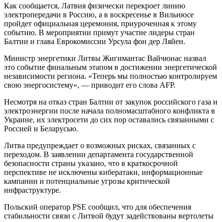
Как сообщается, Латвия физически перекроет линию
электропередачи в Россию, а в воскресенье в Вильнюсе
пройдет официальная церемония, приуроченная к этому
событию. В мероприятии примут участие лидеры стран
Балтии и глава Еврокомиссии Урсула фон дер Ляйен.
Министр энергетики Литвы Жигимантас Вайчюнас назвал
это событие финальным этапом в достижении энергетической
независимости региона. «Теперь мы полностью контролируем
свою энергосистему», — приводит его слова AFP.
Несмотря на отказ стран Балтии от закупок российского газа и
электроэнергии после начала полномасштабного конфликта в
Украине, их электросети до сих пор оставались связанными с
Россией и Беларусью.
Литва предупреждает о возможных рисках, связанных с
переходом. В заявлении департамента государственной
безопасности страны указано, что в краткосрочной
перспективе не исключены кибератаки, информационные
кампании и потенциальные угрозы критической
инфраструктуре.
Польский оператор PSE сообщил, что для обеспечения
стабильности связи с Литвой будут задействованы вертолеты