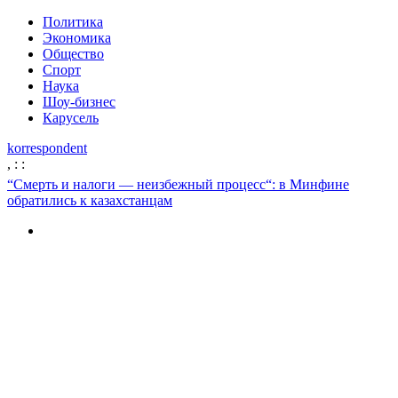
Политика
Экономика
Общество
Спорт
Наука
Шоу-бизнес
Карусель
korrespondent
,
:
:
“Смерть и налоги — неизбежный процесс“: в Минфине
обратились к казахстанцам