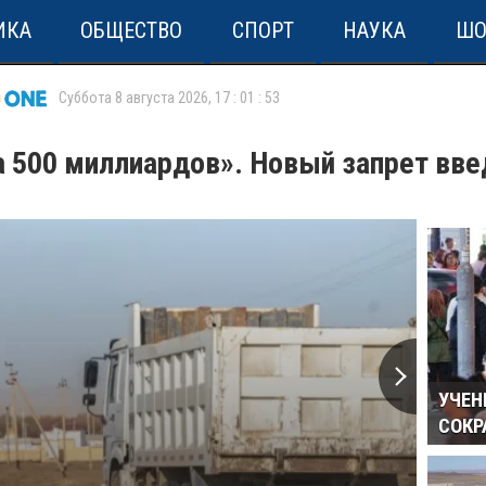
ИКА
ОБЩЕСТВО
СПОРТ
НАУКА
ШО
Суббота 8 августа 2026
,
17
:
01
:
53
 500 миллиардов». Новый запрет вве
УЧЕН
СОКР