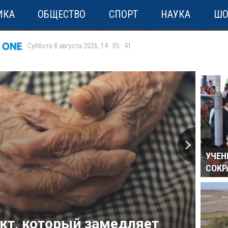
ИКА
ОБЩЕСТВО
СПОРТ
НАУКА
ШО
Суббота 8 августа 2026
,
14
:
05
:
41
УЧЕН
СОКР
кт, который замедляет