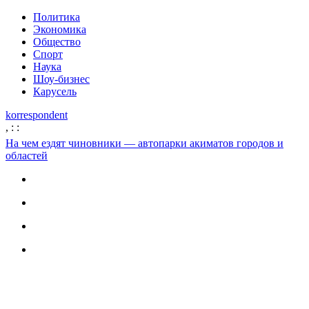
Политика
Экономика
Общество
Спорт
Наука
Шоу-бизнес
Карусель
korrespondent
,
:
:
На чем ездят чиновники — автопарки акиматов городов и
областей