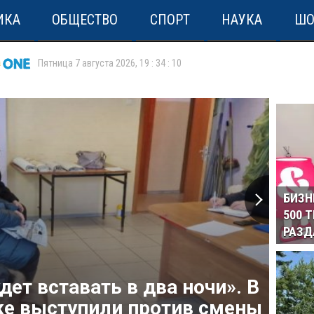
ИКА
ОБЩЕСТВО
СПОРТ
НАУКА
ШО
Пятница 7 августа 2026
,
19
:
34
:
10
БИЗН
500 
РАЗД
ет вставать в два ночи». В
ке выступили против смены