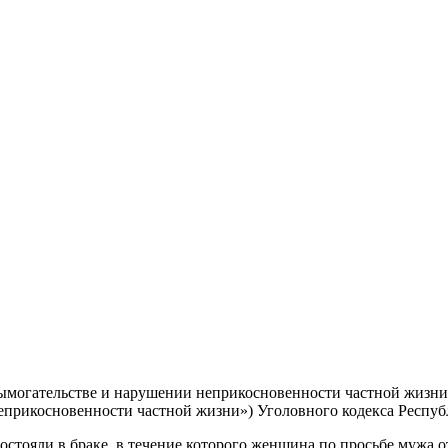
 вымогательстве и нарушении неприкосновенности частной жизн
 неприкосновенности частной жизни») Уголовного кодекса Респуб
состояли в браке, в течение которого женщина по просьбе мужа