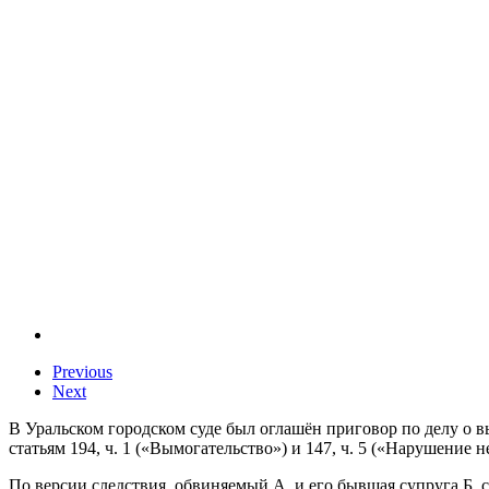
Previous
Next
В Уральском городском суде был оглашён приговор по делу о
статьям 194, ч. 1 («Вымогательство») и 147, ч. 5 («Нарушение
По версии следствия, обвиняемый А. и его бывшая супруга Б. 