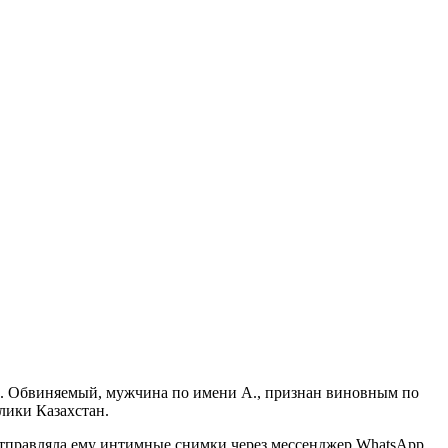
и. Обвиняемый, мужчина по имени А., признан виновным по
лики Казахстан.
 отправляла ему интимные снимки через мессенджер WhatsApp.