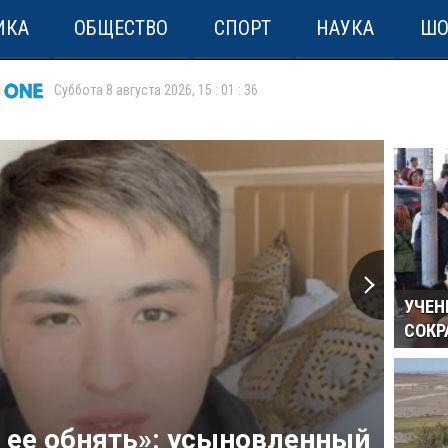
ИКА
ОБЩЕСТВО
СПОРТ
НАУКА
ШО
Суббота 8 августа 2026
,
15
:
01
:
36
УЧЕН
СОКР
з ее обнять»: усыновленный