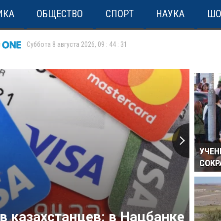
ИКА
ОБЩЕСТВО
СПОРТ
НАУКА
ШО
Суббота 8 августа 2026
,
09
:
44
:
31
УЧЕН
СОКР
в казахстанцев: в Нацбанке