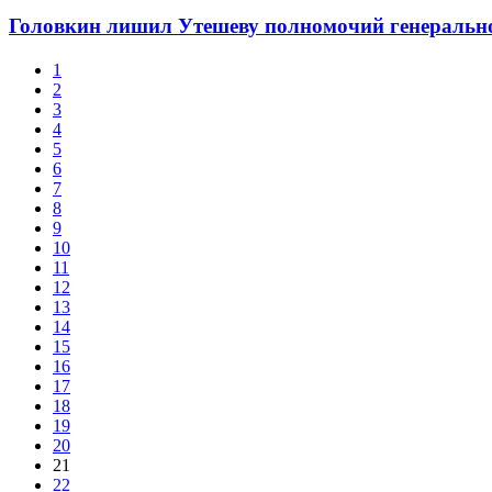
Головкин лишил Утешеву полномочий генеральн
1
2
3
4
5
6
7
8
9
10
11
12
13
14
15
16
17
18
19
20
21
22