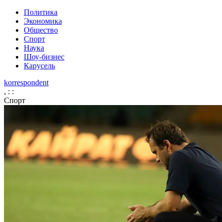
Политика
Экономика
Общество
Спорт
Наука
Шоу-бизнес
Карусель
korrespondent
,
:
:
Спорт