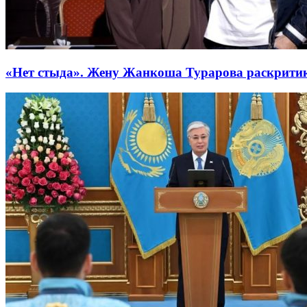
«Нет стыда». Жену Жанкоша Турарова раскрити