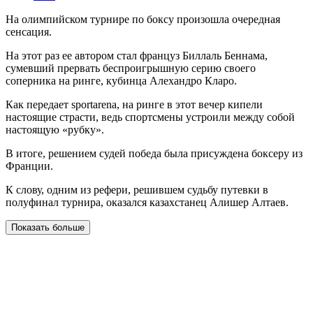
На олимпийском турнире по боксу произошла очередная
сенсация.
На этот раз ее автором стал француз Биллаль Беннама,
сумевший прервать беспроигрышную серию своего
соперника на ринге, кубинца Алехандро Кларо.
Как передает sportarena, на ринге в этот вечер кипели
настоящие страсти, ведь спортсмены устроили между собой
настоящую «рубку».
В итоге, решением судей победа была присуждена боксеру из
Франции.
К слову, одним из рефери, решившем судьбу путевки в
полуфинал турнира, оказался казахстанец Алишер Алтаев.
Показать больше