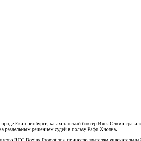
городе Екатеринбурге, казахстанский боксер Илья Очкин сразил
на раздельным решением судей в пользу Рафи Хчояна.
имого RCC Boxing Promotions, принесло зрителям увлекательн