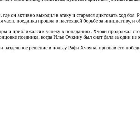
где он активно выходил в атаку и старался диктовать ход боя. Ра
я часть поединка прошла в настоящей борьбе за инициативу, и 
дары и приближался к успеху в попаданиях. Хчоян продолжал сто
цовке поединка, когда Илье Очкину был снят балл за один из э
ли раздельное решение в пользу Рафи Хчояна, признав его побе