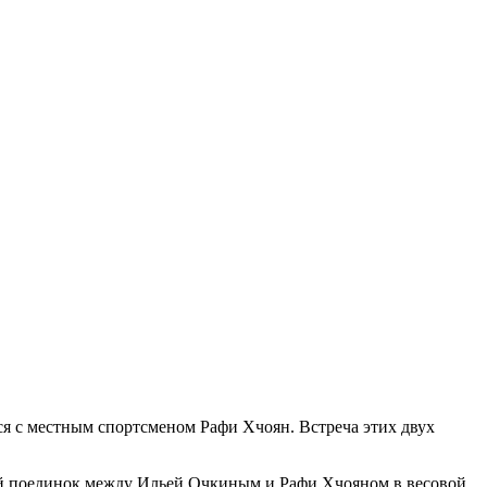
ся с местным спортсменом Рафи Хчоян. Встреча этих двух
ый поединок между Ильей Очкиным и Рафи Хчояном в весовой