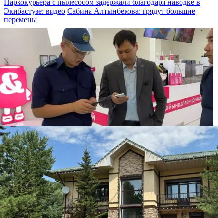
Наркокурьера с пылесосом задержали благодаря наводке в
Экибастузе: видео
Сабина Алтынбекова: грядут большие
перемены
Бизнесмена оштрафовали на 86 500 тенге за
бесплатную раздачу мороженого детям