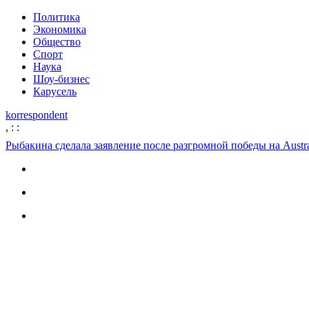
Политика
Экономика
Общество
Спорт
Наука
Шоу-бизнес
Карусель
korrespondent
,
:
:
Рыбакина сделала заявление после разгромной победы на Austra