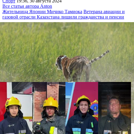
Спорт
19:36, 30 августа 2024
Все статьи автора Anton
Жительница Японии Мичико Тамиока
Ветерана авиации и
газовой отрасли Казахстана лишили гражданства и пенсии
Напугавшее казахстанцев фото с тигром назвали