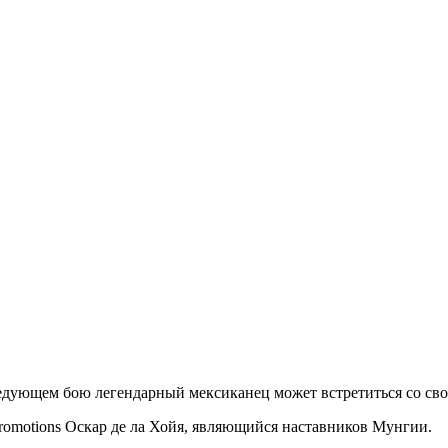
ледующем бою легендарный мексиканец может встретиться со с
romotions Оскар де ла Хойя, являющийся наставников Мунгии.