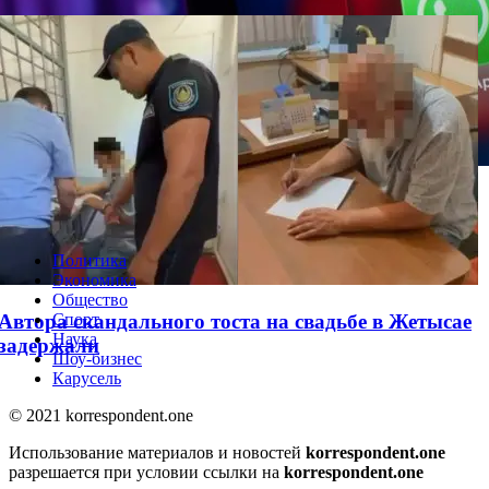
WhatsApp решил одну из самых раздражающих
проблем
Политика
Экономика
Общество
Автора скандального тоста на свадьбе в Жетысае
Спорт
Наука
задержали
Шоу-бизнес
Карусель
© 2021 korrespondent.one
Использование материалов и новостей
korrespondent.one
разрешается при условии ссылки на
korrespondent.one