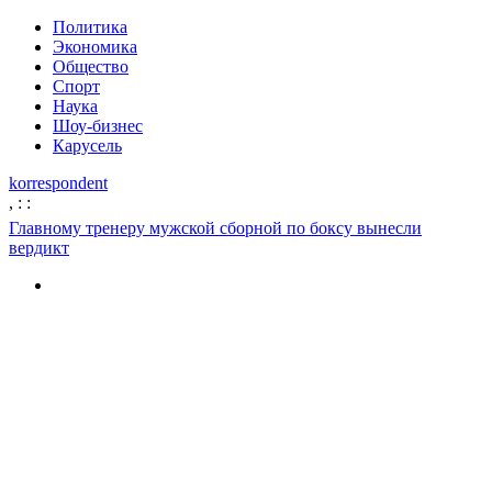
Политика
Экономика
Общество
Спорт
Наука
Шоу-бизнес
Карусель
korrespondent
,
:
:
Главному тренеру мужской сборной по боксу вынесли
вердикт