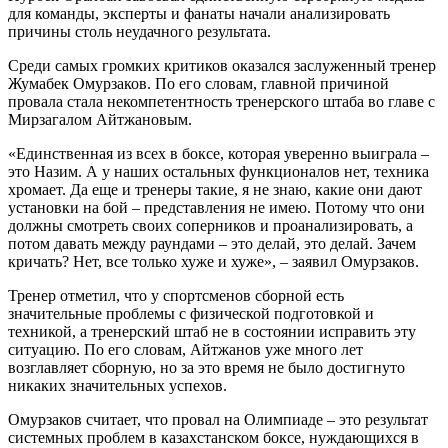
для команды, эксперты и фанаты начали анализировать
причины столь неудачного результата.
Среди самых громких критиков оказался заслуженный тренер
Жумабек Омурзаков. По его словам, главной причиной
провала стала некомпетентность тренерского штаба во главе с
Мирзагалом Айтжановым.
«Единственная из всех в боксе, которая уверенно выиграла –
это Назим. А у наших остальных функционалов нет, техника
хромает. Да еще и тренеры такие, я не знаю, какие они дают
установки на бой – представления не имею. Потому что они
должны смотреть своих соперников и проанализировать, а
потом давать между раундами – это делай, это делай. Зачем
кричать? Нет, все только хуже и хуже», – заявил Омурзаков.
Тренер отметил, что у спортсменов сборной есть
значительные проблемы с физической подготовкой и
техникой, а тренерский штаб не в состоянии исправить эту
ситуацию. По его словам, Айтжанов уже много лет
возглавляет сборную, но за это время не было достигнуто
никаких значительных успехов.
Омурзаков считает, что провал на Олимпиаде – это результат
системных проблем в казахстанском боксе, нуждающихся в