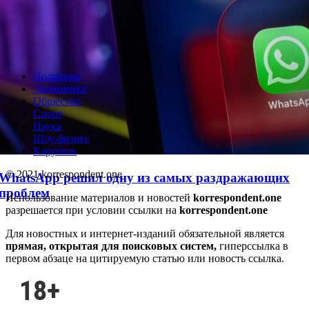
Политика
Экономика
Общество
Спорт
Наука
Шоу-бизнес
Карусель
© 2021 korrespondent.one
WhatsApp решил одну из самых раздражающих
проблем
Использование материалов и новостей
korrespondent.one
разрешается при условии ссылки на
korrespondent.one
Для новостных и интернет-изданий обязательной является
прямая, открытая для поисковых систем,
гиперссылка в
первом абзаце на цитируемую статью или новость ссылка.