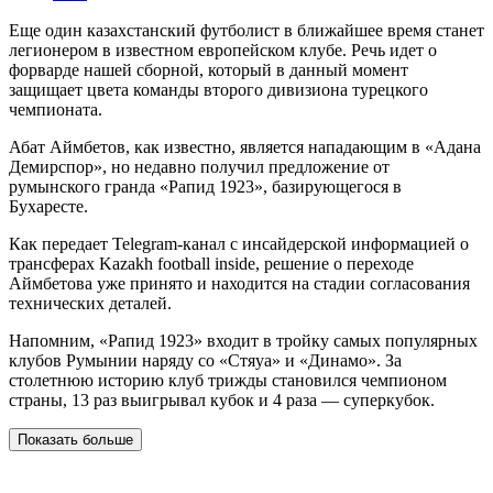
Еще один казахстанский футболист в ближайшее время станет
легионером в известном европейском клубе. Речь идет о
форварде нашей сборной, который в данный момент
защищает цвета команды второго дивизиона турецкого
чемпионата.
Абат Аймбетов, как известно, является нападающим в «Адана
Демирспор», но недавно получил предложение от
румынского гранда «Рапид 1923», базирующегося в
Бухаресте.
Как передает Telegram-канал с инсайдерской информацией о
трансферах Kazakh football inside, решение о переходе
Аймбетова уже принято и находится на стадии согласования
технических деталей.
Напомним, «Рапид 1923» входит в тройку самых популярных
клубов Румынии наряду со «Стяуа» и «Динамо». За
столетнюю историю клуб трижды становился чемпионом
страны, 13 раз выигрывал кубок и 4 раза — суперкубок.
Показать больше