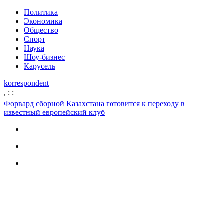
Политика
Экономика
Общество
Спорт
Наука
Шоу-бизнес
Карусель
korrespondent
,
:
:
Форвард сборной Казахстана готовится к переходу в
известный европейский клуб