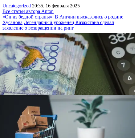
Uncategorized
20:35, 16 февраля 2025
Все статьи автора Anton
«Он из бедной страны». В Англии высказались о родине
Хусанова
Легендарный уроженец Казахстана сделал
заявление о возвращении на ринг
Кредитную историю казахстанцев хотят
“очистить“ от части просрочек