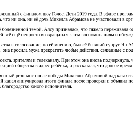
язанный с финалом шоу Голос. Дети 2019 года. В эфире програм
, что ни она, ни её дочь Микелла Абрамова не участвовали в ор
её болезненной темой. Алсу призналась, что тяжело переживала
 ей всё ещё непросто возвращаться к тем воспоминаниям и обсуж
ства в голосование, по её мнению, был её бывший супруг Ян Аб
ам, она просила мужа прекратить любые действия, связанные с п
кта, зрителям и телеканалу. При этом она вновь подчеркнула, ч
акцией общества в адрес ребёнка, и рассказала, что долгое врем
венный резонанс после победы Микеллы Абрамовой над казахс
ый канал аннулировал итоги финала после проверки и объявил 
 благородство юного исполнителя.