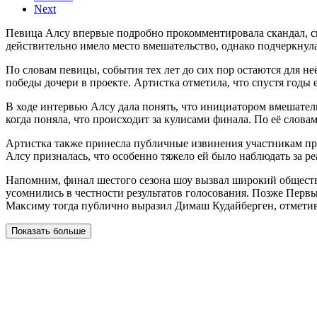
Next
Певица Алсу впервые подробно прокомментировала скандал, св
действительно имело место вмешательство, однако подчеркнула
По словам певицы, события тех лет до сих пор остаются для н
победы дочери в проекте. Артистка отметила, что спустя годы
В ходе интервью Алсу дала понять, что инициатором вмешатель
когда поняла, что происходит за кулисами финала. По её слов
Артистка также принесла публичные извинения участникам прое
Алсу призналась, что особенно тяжело ей было наблюдать за ре
Напомним, финал шестого сезона шоу вызвал широкий общест
усомнились в честности результатов голосования. Позже Перв
Максиму тогда публично выразил Димаш Кудайберген, отметив
Показать больше