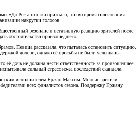
мы «До Ре» артистка признала, что во время голосования
ганизации накрутки голосов.
 общественный резонанс и негативную реакцию зрителей после
дать обстоятельства произошедшего.
рамов. Певица рассказала, что пыталась остановить ситуацию,
оддержкой дочери, однако её просьбы не были услышаны.
то её дочь не должна нести ответственность за произошедшее.
я испытывала сильный стресс из-за последствий скандала.
танским исполнителем Ержан Максим. Многие зрители
победителями всех финалистов сезона. Поддержку Ержану