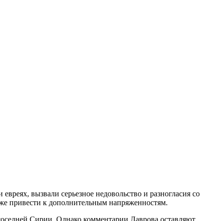
евреях, вызвали серьезное недовольство и разногласия со
кже привести к дополнительным напряженностям.
 соседней Сирии. Однако комментарии Лаврова оставляют