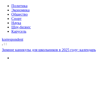
Политика
Экономика
Общество
Спорт
Наука
Шоу-бизнес
Карусель
korrespondent
,
:
:
Зимние каникулы для школьников в 2025 году: календарь