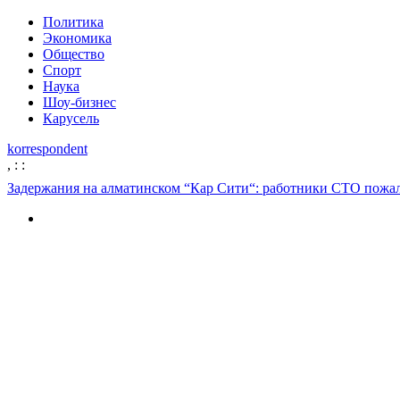
Политика
Экономика
Общество
Спорт
Наука
Шоу-бизнес
Карусель
korrespondent
,
:
:
Задержания на алматинском “Кар Сити“: работники СТО пожа