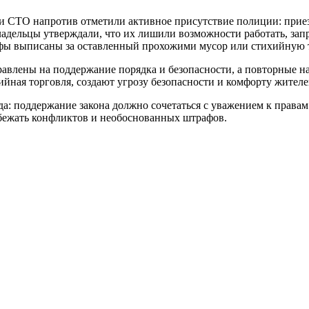
ки СТО напротив отметили активное присутствие полиции: приез
адельцы утверждали, что их лишили возможности работать, зап
рафы выписаны за оставленный прохожими мусор или стихийную
правлены на поддержание порядка и безопасности, а повторные
ийная торговля, создают угрозу безопасности и комфорту жителе
а: поддержание закона должно сочетаться с уважением к права
збежать конфликтов и необоснованных штрафов.