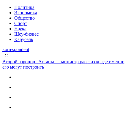
Политика
Экономика
Общество
Спорт
Наука
Шоу-бизнес
Карусель
korrespondent
,
:
:
Второй аэропорт Астаны — министр рассказал, где именно
его могут построить