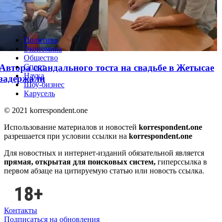
WhatsApp решил одну из самых раздражающих
проблем
Политика
Экономика
Общество
Автора скандального тоста на свадьбе в Жетысае
Спорт
Наука
задержали
Шоу-бизнес
Карусель
© 2021 korrespondent.one
Использование материалов и новостей
korrespondent.one
разрешается при условии ссылки на
korrespondent.one
Для новостных и интернет-изданий обязательной является
прямая, открытая для поисковых систем,
гиперссылка в
первом абзаце на цитируемую статью или новость ссылка.
Контакты
Подписаться на обновления