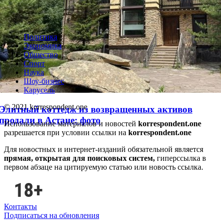
Политика
Экономика
Общество
Спорт
Наука
Шоу-бизнес
Карусель
© 2021 korrespondent.one
Элитный коттедж из возвращенных активов
продали в Астане: фото
Использование материалов и новостей
korrespondent.one
разрешается при условии ссылки на
korrespondent.one
Для новостных и интернет-изданий обязательной является
прямая, открытая для поисковых систем,
гиперссылка в
первом абзаце на цитируемую статью или новость ссылка.
Контакты
Подписаться на обновления