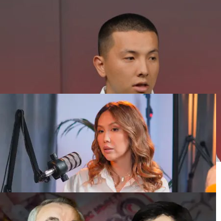
“Вы что, обмануть её хотели?“ Таксист спас
пенсионерку в Усть-Каменогорске
Вдовец фельдшера Улданы Мырзуан прервал
молчание после волны критики о новом браке