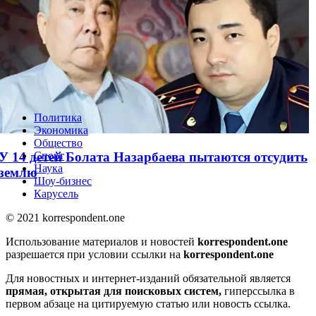
“Иск на 25 миллионов“: бывшая жена
Бишимбаева рассказала о претензиях экс-
свекрови
Политика
Экономика
Общество
У 14 детей Болата Назарбаева пытаются отсудить
Спорт
Наука
землю
Шоу-бизнес
Карусель
© 2021 korrespondent.one
Использование материалов и новостей
korrespondent.one
разрешается при условии ссылки на
korrespondent.one
Для новостных и интернет-изданий обязательной является
прямая, открытая для поисковых систем,
гиперссылка в
первом абзаце на цитируемую статью или новость ссылка.