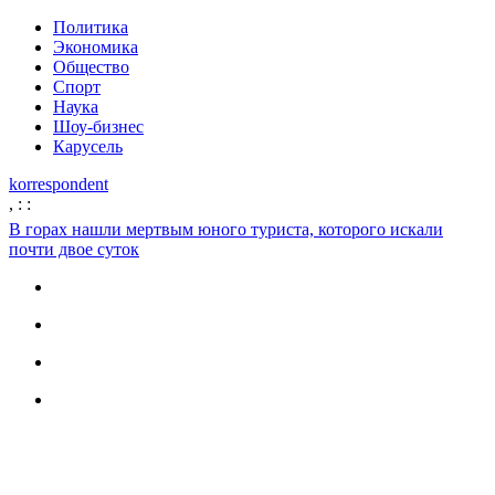
Политика
Экономика
Общество
Спорт
Наука
Шоу-бизнес
Карусель
korrespondent
,
:
:
В горах нашли мертвым юного туриста, которого искали
почти двое суток