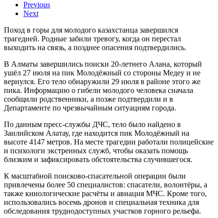
Previous
Next
Поход в горы для молодого казахстанца завершился
трагедией. Родные забили тревогу, когда он перестал
выходить на связь, а позднее опасения подтвердились.
В Алматы завершились поиски 20-летнего Алана, который
ушёл 27 июля на пик Молодёжный со стороны Медеу и не
вернулся. Его тело обнаружили 29 июля в районе этого же
пика. Информацию о гибели молодого человека сначала
сообщили родственники, а позже подтвердили и в
Департаменте по чрезвычайным ситуациям города.
По данным пресс-службы ДЧС, тело было найдено в
Заилийском Алатау, где находится пик Молодёжный на
высоте 4147 метров. На месте трагедии работали полицейские
и психологи экстренных служб, чтобы оказать помощь
близким и зафиксировать обстоятельства случившегося.
К масштабной поисково-спасательной операции были
привлечены более 50 специалистов: спасатели, волонтёры, а
также кинологические расчёты и авиация МЧС. Кроме того,
использовались восемь дронов и специальная техника для
обследования труднодоступных участков горного рельефа.