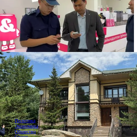
“Золотая“ спецоперация АФМ и КНБ: в
Кызылординской области задержали 13 человек
Бизнесмена оштрафовали на 86 500 тенге за
бесплатную раздачу мороженого детям
Политика
Экономика
Общество