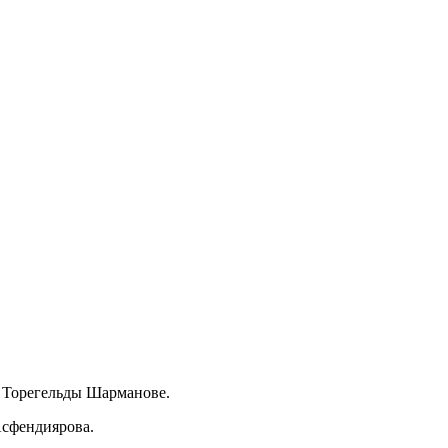
ы Торегельды Шарманове.
Асфендиярова.