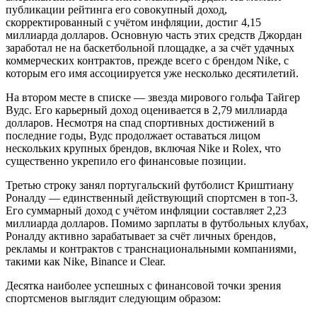
публикации рейтинга его совокупный доход,
скорректированный с учётом инфляции, достиг 4,15
миллиарда долларов. Основную часть этих средств Джордан
заработал не на баскетбольной площадке, а за счёт удачных
коммерческих контрактов, прежде всего с брендом Nike, с
которым его имя ассоциируется уже несколько десятилетий.
На втором месте в списке — звезда мирового гольфа Тайгер
Вудс. Его карьерный доход оценивается в 2,79 миллиарда
долларов. Несмотря на спад спортивных достижений в
последние годы, Вудс продолжает оставаться лицом
нескольких крупных брендов, включая Nike и Rolex, что
существенно укрепило его финансовые позиции.
Третью строку занял португальский футболист Криштиану
Роналду — единственный действующий спортсмен в топ-3.
Его суммарный доход с учётом инфляции составляет 2,23
миллиарда долларов. Помимо зарплаты в футбольных клубах,
Роналду активно зарабатывает за счёт личных брендов,
рекламы и контрактов с транснациональными компаниями,
такими как Nike, Binance и Clear.
Десятка наиболее успешных с финансовой точки зрения
спортсменов выглядит следующим образом: