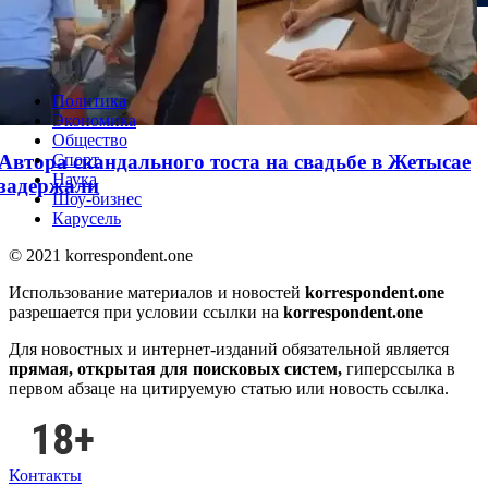
WhatsApp решил одну из самых раздражающих
проблем
Политика
Экономика
Общество
Автора скандального тоста на свадьбе в Жетысае
Спорт
Наука
задержали
Шоу-бизнес
Карусель
© 2021 korrespondent.one
Использование материалов и новостей
korrespondent.one
разрешается при условии ссылки на
korrespondent.one
Для новостных и интернет-изданий обязательной является
прямая, открытая для поисковых систем,
гиперссылка в
первом абзаце на цитируемую статью или новость ссылка.
Контакты