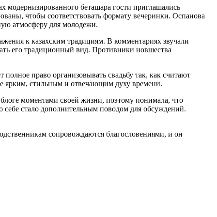
ах модернизированного беташара гости приглашались
ованы, чтобы соответствовать формату вечеринки. Оспанова
нную атмосферу для молодежи.
ажения к казахским традициям. В комментариях звучали
дать его традиционный вид. Противники новшества
 полное право организовывать свадьбу так, как считают
е ярким, стильным и отвечающим духу времени.
в блоге моментами своей жизни, поэтому понимала, что
 по себе стало дополнительным поводом для обсуждений.
родственникам сопровождаются благословениями, и он