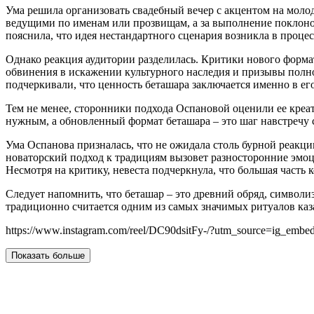
Ума решила организовать свадебный вечер с акцентом на мол
ведущими по именам или прозвищам, а за выполнение поклоно
пояснила, что идея нестандартного сценария возникла в проц
Однако реакция аудитории разделилась. Критики нового форма
обвинения в искажении культурного наследия и призывы полно
подчеркивали, что ценность беташара заключается именно в ег
Тем не менее, сторонники подхода Оспановой оценили ее креа
нужным, а обновленный формат беташара – это шаг навстречу
Ума Оспанова призналась, что не ожидала столь бурной реакци
новаторский подход к традициям вызовет разносторонние эмоци
Несмотря на критику, невеста подчеркнула, что большая часть
Следует напомнить, что беташар – это древний обряд, симво
традиционно считается одним из самых значимых ритуалов каз
https://www.instagram.com/reel/DC90dsitFy-/?utm_source=ig_emb
Показать больше