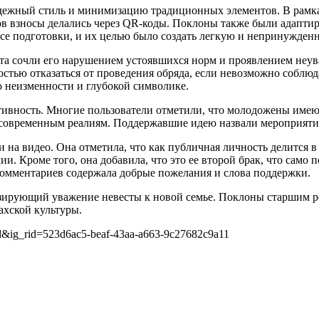
одежный стиль и минимизацию традиционных элементов. В рамк
в взносы делались через QR-коды. Поклоны также были адаптир
ессе подготовки, и их целью было создать легкую и непринужде
та сочли его нарушением устоявшихся норм и проявлением неув
стью отказаться от проведения обряда, если невозможно соблю
о неизменности и глубокой символике.
тивность. Многие пользователи отметили, что молодожены имеют
 современным реалиям. Поддержавшие идею назвали мероприяти
и на видео. Она отметила, что как публичная личность делится 
и. Кроме того, она добавила, что это ее второй брак, что само
 комментариев содержала добрые пожелания и слова поддержки.
лизирующий уважение невесты к новой семье. Поклоны старшим 
ахской культуры.
ed&ig_rid=523d6ac5-beaf-43aa-a663-9c27682c9a11