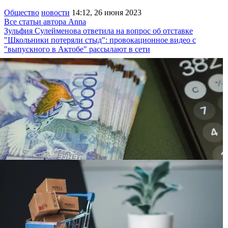
Общество
новости
14:12, 26 июня 2023
Все статьи автора Anna
Зульфия Сулейменова ответила на вопрос об отставке
"Школьники потеряли стыд": провокационное видео с
"выпускного в Актобе" рассылают в сети
Кредитную историю казахстанцев хотят
“очистить“ от части просрочек