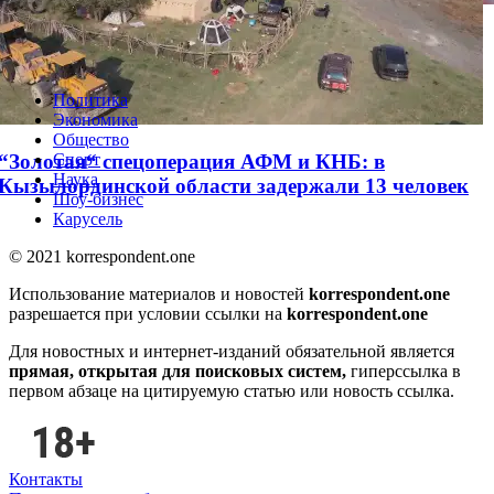
Ученые предложили в два раза сократить
население Земли
Политика
Экономика
Общество
“Золотая“ спецоперация АФМ и КНБ: в
Спорт
Наука
Кызылординской области задержали 13 человек
Шоу-бизнес
Карусель
© 2021 korrespondent.one
Использование материалов и новостей
korrespondent.one
разрешается при условии ссылки на
korrespondent.one
Для новостных и интернет-изданий обязательной является
прямая, открытая для поисковых систем,
гиперссылка в
первом абзаце на цитируемую статью или новость ссылка.
Контакты