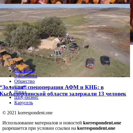
Ученые предложили в два раза сократить
население Земли
Политика
Экономика
Общество
“Золотая“ спецоперация АФМ и КНБ: в
Спорт
Наука
Кызылординской области задержали 13 человек
Шоу-бизнес
Карусель
© 2021 korrespondent.one
Использование материалов и новостей
korrespondent.one
разрешается при условии ссылки на
korrespondent.one