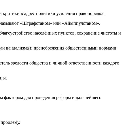
 критики в адрес политики усиления правопорядка.
ну называют «Штрафстаном» или «Айыппулстаном».
 благоустройство населённых пунктов, сохранение чистоты и
лучаи вандализма и пренебрежения общественными нормами
затель зрелости общества и личной ответственности каждого
аны.
ым фактором для проведения реформ и дальнейшего
 проблему.