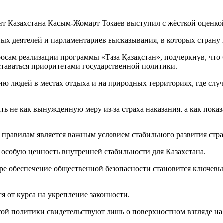
т Казахстана Касым-Жомарт Токаев выступил с жёсткой оценкой
ных деятелей и парламентариев высказывания, в которых стра
росам реализации программы «Таза Қазақстан», подчеркнув, что
таваться приоритетами государственной политики.
нию людей в местах отдыха и на природных территориях, где с
ть не как вынужденную меру из-за страха наказания, а как пока
 правилам является важным условием стабильного развития стр
 особую ценность внутренней стабильности для Казахстана.
ире обеспечение общественной безопасности становится ключев
ся от курса на укрепление законности.
ой политики свидетельствуют лишь о поверхностном взгляде на