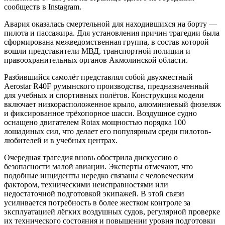
сообществ в Instagram.
Авария оказалась смертельной для находившихся на борту —
пилота и пассажира. Для установления причин трагедии была
сформирована межведомственная группа, в состав которой
вошли представители МВД, транспортной полиции и
правоохранительных органов Акмолинской области.
Разбившийся самолёт представлял собой двухместный
Aerostar R40F румынского производства, предназначенный
для учебных и спортивных полётов. Конструкция модели
включает низкорасположенное крыло, алюминиевый фюзеляж
и фиксированное трёхопорное шасси. Воздушное судно
оснащено двигателем Rotax мощностью порядка 100
лошадиных сил, что делает его популярным среди пилотов-
любителей и в учебных центрах.
Очередная трагедия вновь обострила дискуссию о
безопасности малой авиации. Эксперты отмечают, что
подобные инциденты нередко связаны с человеческим
фактором, техническими неисправностями или
недостаточной подготовкой экипажей. В этой связи
усиливается потребность в более жестком контроле за
эксплуатацией лёгких воздушных судов, регулярной проверке
их технического состояния и повышении уровня подготовки