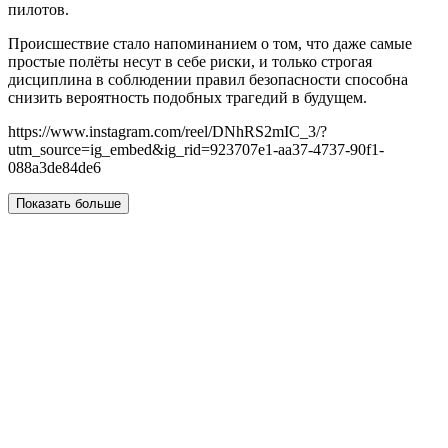
пилотов.
Происшествие стало напоминанием о том, что даже самые
простые полёты несут в себе риски, и только строгая
дисциплина в соблюдении правил безопасности способна
снизить вероятность подобных трагедий в будущем.
https://www.instagram.com/reel/DNhRS2mIC_3/?
utm_source=ig_embed&ig_rid=923707e1-aa37-4737-90f1-
088a3de84de6
Показать больше