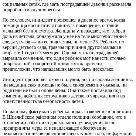
социальных сетях, где мать пострадавшей девочки рассказала
подробности случившегося.
По ее словам, инцидент произошел в дневное время, когда
помощница воспитателя покинула помещение, оставив
малышей без присмотра. Женщина утверждает, что, забрав
дочь из детсада, обнаружила у нее на теле многочисленные
следы укусов — по ее подсчетам, не менее 25. Ребенку, по
версии детского сада, травмы причинил другой малыш в
возрасте 1 года и 3 месяцев. Однако мать пострадавшей
выразила сомнение, что один ребенок мог нанести столько
повреждений за короткий промежуток времени,
предположив, что нападавших могло быть несколько.
Инцидент произошел около полудня, но, по словам женщины,
ни медицинская помощь не была своевременно оказана, ни
родители не были оповещены. Она также поставила под
сомнение действия сотрудников детского учреждения и их
ответственность за безопасность детей.
По данному факту мать ребенка подала заявление в полицию.
В Шиелийском районном отделе полиции сообщили, что в
отношении работника дошкольного учреждения были
предприняты меры за ненадлежащее обеспечение
безопасности несовершеннолетнего. Кроме того, информация