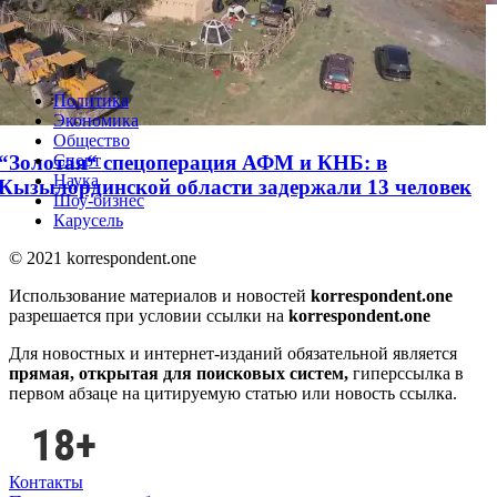
Ученые предложили в два раза сократить
население Земли
Политика
Экономика
Общество
“Золотая“ спецоперация АФМ и КНБ: в
Спорт
Наука
Кызылординской области задержали 13 человек
Шоу-бизнес
Карусель
© 2021 korrespondent.one
Использование материалов и новостей
korrespondent.one
разрешается при условии ссылки на
korrespondent.one
Для новостных и интернет-изданий обязательной является
прямая, открытая для поисковых систем,
гиперссылка в
первом абзаце на цитируемую статью или новость ссылка.
Контакты