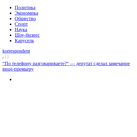
Политика
Экономика
Общество
Спорт
Наука
Шоу-бизнес
Карусель
korrespondent
,
:
:
“По телефону разговариваете?“ — депутат сделал замечание
вице-премьеру