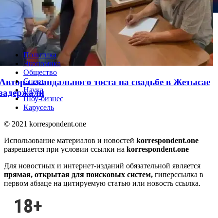
WhatsApp решил одну из самых раздражающих
проблем
Политика
Экономика
Общество
Автора скандального тоста на свадьбе в Жетысае
Спорт
Наука
задержали
Шоу-бизнес
Карусель
© 2021 korrespondent.one
Использование материалов и новостей
korrespondent.one
разрешается при условии ссылки на
korrespondent.one
Для новостных и интернет-изданий обязательной является
прямая, открытая для поисковых систем,
гиперссылка в
первом абзаце на цитируемую статью или новость ссылка.