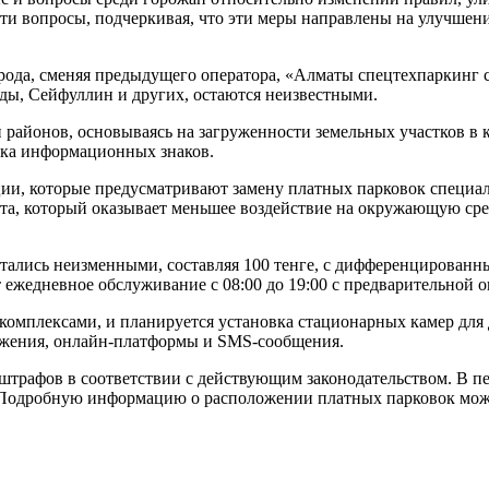
эти вопросы, подчеркивая, что эти меры направлены на улучше
рода, сменяя предыдущего оператора, «Алматы спецтехпаркинг 
ьды, Сейфуллин и других, остаются неизвестными.
районов, основываясь на загруженности земельных участков в к
овка информационных знаков.
ии, которые предусматривают замену платных парковок специал
та, который оказывает меньшее воздействие на окружающую сре
тались неизменными, составляя 100 тенге, с дифференцированны
жедневное обслуживание с 08:00 до 19:00 с предварительной оп
комплексами, и планируется установка стационарных камер для
ожения, онлайн-платформы и SMS-сообщения.
штрафов в соответствии с действующим законодательством. В пе
. Подробную информацию о расположении платных парковок мо