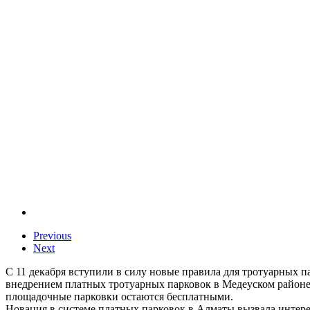
Previous
Next
С 11 декабря вступили в силу новые правила для тротуарных 
внедрением платных тротуарных парковок в Медеуском районе в
площадочные парковки остаются бесплатными.
Новация в системе платных парковок в Алматы вызвала интерес