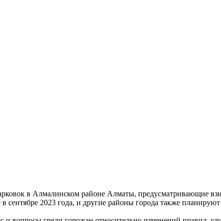
парковок в Алмалинском районе Алматы, предусматривающие взим
 сентябре 2023 года, и другие районы города также планируют 
 и вопросы среди горожан относительно изменений правил, улиц