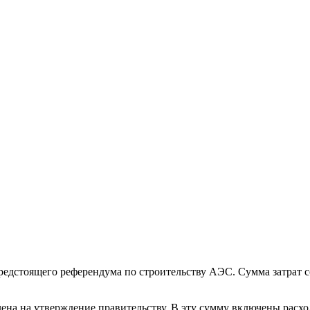
едстоящего референдума по строительству АЭС. Сумма затрат со
ена на утверждение правительству. В эту сумму включены расхо