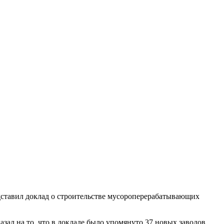
едставил доклад о строительстве мусороперерабатывающих
зал на то, что в докладе было упомянуто 37 новых заводов,