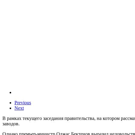
Previous
Next
В рамках текущего заседания правительства, на котором расс
заводов.
Однако премьер-министр Олжас Бектенов выразил недовольство,