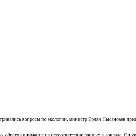
матривались вопросы по экологии, министр Ерлан Нысанбаев пр
 обратив внимание на несоответствие данных в докладе. Он ука