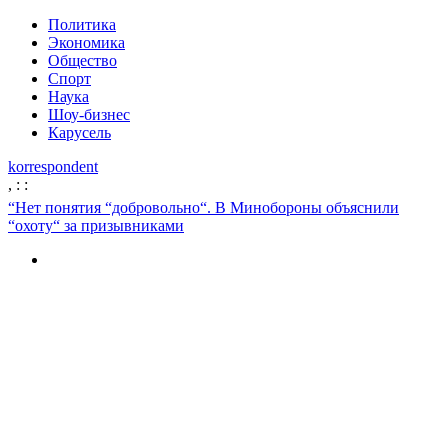
Политика
Экономика
Общество
Спорт
Наука
Шоу-бизнес
Карусель
korrespondent
,
:
:
“Нет понятия “добровольно“. В Минобороны объяснили
“охоту“ за призывниками