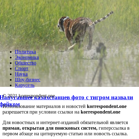
Проезд по БАКАД подорожает вдвое: названы
новые тарифы
Политика
Экономика
Общество
Спорт
Наука
Шоу-бизнес
Карусель
© 2021 korrespondent.one
Напугавшее казахстанцев фото с тигром назвали
фейком
Использование материалов и новостей
korrespondent.one
разрешается при условии ссылки на
korrespondent.one
Для новостных и интернет-изданий обязательной является
прямая, открытая для поисковых систем,
гиперссылка в
первом абзаце на цитируемую статью или новость ссылка.