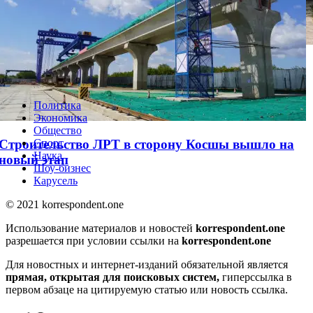
Элитный коттедж из возвращенных активов
продали в Астане: фото
Политика
Экономика
Общество
Строительство ЛРТ в сторону Косшы вышло на
Спорт
Наука
новый этап
Шоу-бизнес
Карусель
© 2021 korrespondent.one
Использование материалов и новостей
korrespondent.one
разрешается при условии ссылки на
korrespondent.one
Для новостных и интернет-изданий обязательной является
прямая, открытая для поисковых систем,
гиперссылка в
первом абзаце на цитируемую статью или новость ссылка.