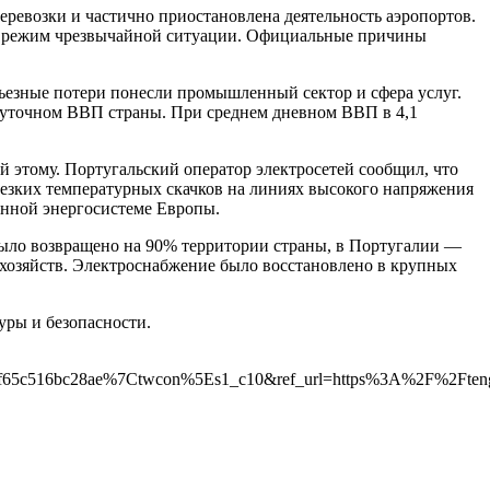
ревозки и частично приостановлена деятельность аэропортов.
ли режим чрезвычайной ситуации. Официальные причины
рьезные потери понесли промышленный сектор и сфера услуг.
 суточном ВВП страны. При среднем дневном ВВП в 4,1
 этому. Португальский оператор электросетей сообщил, что
резких температурных скачков на линиях высокого напряжения
ённой энергосистеме Европы.
было возвращено на 90% территории страны, в Португалии —
охозяйств. Электроснабжение было восстановлено в крупных
уры и безопасности.
5c516bc28ae%7Ctwcon%5Es1_c10&ref_url=https%3A%2F%2Ftengr