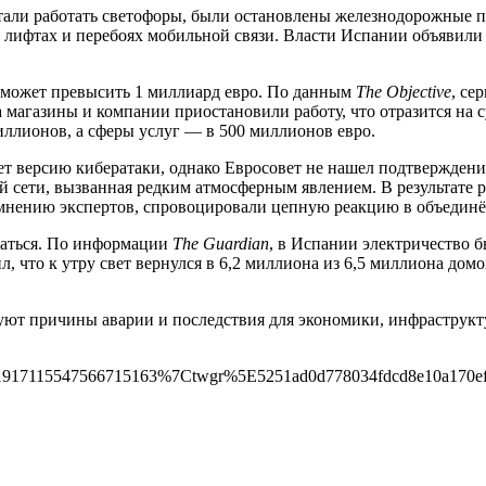
тали работать светофоры, были остановлены железнодорожные пе
в лифтах и перебоях мобильной связи. Власти Испании объяви
может превысить 1 миллиард евро. По данным
The Objective
, се
 магазины и компании приостановили работу, что отразится на
ллионов, а сферы услуг — в 500 миллионов евро.
 версию кибератаки, однако Евросовет не нашел подтверждений
й сети, вызванная редким атмосферным явлением. В результате 
 мнению экспертов, спровоцировали цепную реакцию в объедин
иваться. По информации
The Guardian
, в Испании электричество 
 что к утру свет вернулся в 6,2 миллиона из 6,5 миллиона дом
руют причины аварии и последствия для экономики, инфраструкт
17115547566715163%7Ctwgr%5E5251ad0d778034fdcd8e10a170ef6