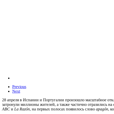
Previous
Next
28 апреля в Испании и Португалии произошло масштабное отк
затронули миллионы жителей, а также частично отразились н
ABC
и
La Razón
, на первых полосах появилось слово
apagón
, к