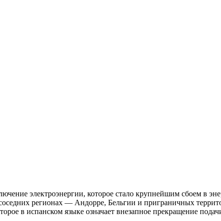
лючение электроэнергии, которое стало крупнейшим сбоем в э
а соседних регионах — Андорре, Бельгии и приграничных терр
оторое в испанском языке означает внезапное прекращение подач