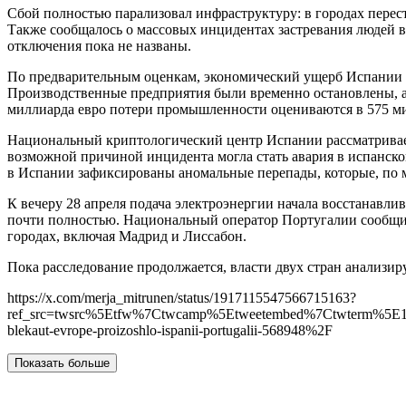
Сбой полностью парализовал инфраструктуру: в городах перес
Также сообщалось о массовых инцидентах застревания людей 
отключения пока не названы.
По предварительным оценкам, экономический ущерб Испании 
Производственные предприятия были временно остановлены, а
миллиарда евро потери промышленности оцениваются в 575 ми
Национальный криптологический центр Испании рассматривает
возможной причиной инцидента могла стать авария в испанско
в Испании зафиксированы аномальные перепады, которые, по
К вечеру 28 апреля подача электроэнергии начала восстанавл
почти полностью. Национальный оператор Португалии сообщил,
городах, включая Мадрид и Лиссабон.
Пока расследование продолжается, власти двух стран анализи
https://x.com/merja_mitrunen/status/1917115547566715163?
ref_src=twsrc%5Etfw%7Ctwcamp%5Etweetembed%7Ctwterm%5E19
blekaut-evrope-proizoshlo-ispanii-portugalii-568948%2F
Показать больше