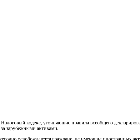
 в Налоговый кодекс, уточняющие правила всеобщего деклариро
 за зарубежными активами.
жегодно освобождаются граждане, не имеющие иностранных акти