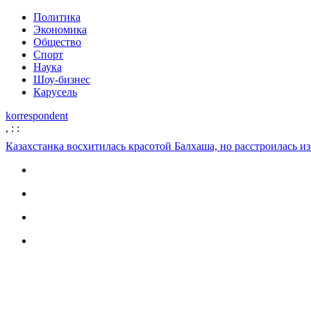
Политика
Экономика
Общество
Спорт
Наука
Шоу-бизнес
Карусель
korrespondent
,
:
:
Казахстанка восхитилась красотой Балхаша, но расстроилась 