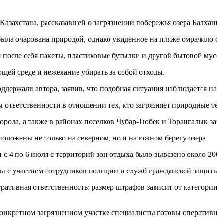
азахстана, рассказавшей о загрязнении побережья озера Балха
была очарована природой, однако увиденное на пляже омрачило 
я после себя пакеты, пластиковые бутылки и другой бытовой мус
щей среде и нежелание убирать за собой отходы.
оддержали автора, заявив, что подобная ситуация наблюдается н
ы ответственности в отношении тех, кто загрязняет природные т
города, а также в районах поселков Чубар-Тюбек и Торангалык 
оложены не только на северном, но и на южном берегу озера.
с 4 по 6 июля с территорий зон отдыха было вывезено около 20
ды с участием сотрудников полиции и служб гражданской защиты
ративная ответственность: размер штрафов зависит от категори
онкретном загрязненном участке специалисты готовы оперативно