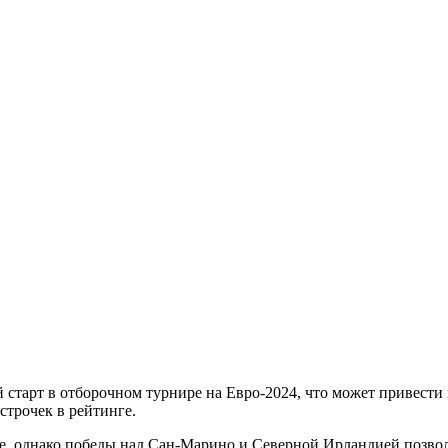
старт в отборочном турнире на Евро-2024, что может привести
строчек в рейтинге.
ге, однако победы над Сан-Марино и Северной Ирландией позвол