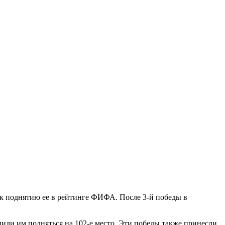
 к поднятию ее в рейтинге ФИФА. После 3-й победы в
или им подняться на 102-е место. Эти победы также принесли