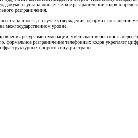
азом, документ устанавливает четкое разграничение кодов в пред
льного разграничения.
ого этапа проект, в случае утверждения, оформит соглашение ме
на межгосударственном уровне.
 управления ресурсами нумерации, уменьшает вероятность перес
о, формальное разграничение телефонных кодов укрепляет цифро
инфраструктурных вопросов внутри страны.