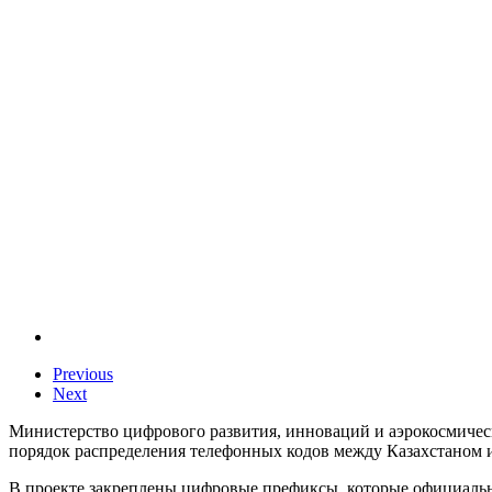
Previous
Next
Министерство цифрового развития, инноваций и аэрокосмичес
порядок распределения телефонных кодов между Казахстаном 
В проекте закреплены цифровые префиксы, которые официально 