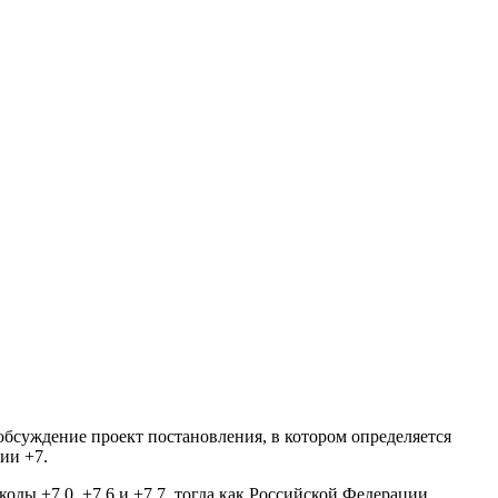
бсуждение проект постановления, в котором определяется
ии +7.
оды +7 0, +7 6 и +7 7, тогда как Российской Федерации