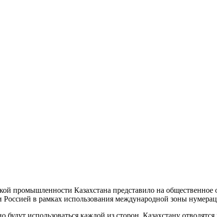
кой промышленности Казахстана представило на общественное о
и Россией в рамках использования международной зоны нумерац
будут использоваться каждой из сторон. Казахстану отводятся к