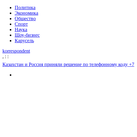
Политика
Экономика
Общество
Спорт
Наука
Шоу-бизнес
Карусель
korrespondent
,
:
:
Казахстан и Россия приняли решение по телефонному коду +7